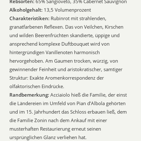
Rebsorten:
65% Sangioveto, 35% Cabernet Sauvignon
Alkoholgehalt:
13,5 Volumenprozent
Charakteristiken:
Rubinrot mit strahlenden,
granatfarbenen Reflexen. Das von Veilchen, Kirschen
und wilden Beerenfrüchten skandierte, üppige und
ansprechend komplexe Duftbouquet wird von
hintergründigen Vanillenoten harmonisch
hervorgehoben. Am Gaumen trocken, würzig, von
gewinnender Feinheit und aristokratischer, samtiger
Struktur: Exakte Aromenkorrespondenz der
olfaktorischen Eindrücke.
Randbemerkung:
Acciaiolo hieß die Familie, der einst
die Ländereien im Umfeld von Pian d’Albola gehörten
und im 15. Jahrhundert das Schloss erbauen ließ, dem
die Familie Zonin nach dem Ankauf mit einer
musterhaften Restaurierung erneut seinen
ursprünglichen Glanz verliehen hat.