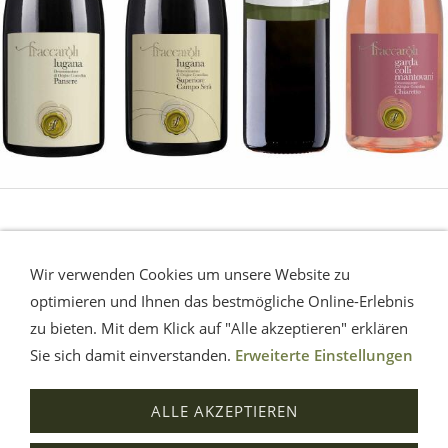
LUGANA - Gardasee
Wir verwenden Cookies um unsere Website zu
Die sommerliche Erfrischung vom Gardasee.
Eine
optimieren und Ihnen das bestmögliche Online-Erlebnis
Musterauswahl.
zu bieten. Mit dem Klick auf "Alle akzeptieren" erklären
Sie sich damit einverstanden.
Erweiterte Einstellungen
Impressum
AGB
Widerrufsrecht
Datenschutz
ALLE AKZEPTIEREN
Hilfe
Versand
Verträge widerrufen