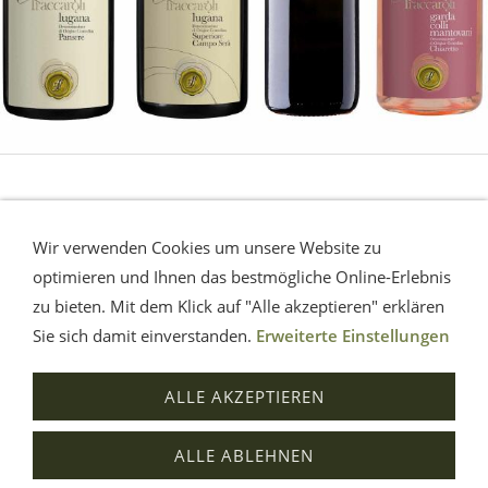
LUGANA - Gardasee
Wir verwenden Cookies um unsere Website zu
Die sommerliche Erfrischung vom Gardasee.
Eine
optimieren und Ihnen das bestmögliche Online-Erlebnis
Musterauswahl.
zu bieten. Mit dem Klick auf "Alle akzeptieren" erklären
Sie sich damit einverstanden.
Erweiterte Einstellungen
Impressum
AGB
Widerrufsrecht
Datenschutz
ALLE AKZEPTIEREN
Hilfe
Versand
Verträge widerrufen
ALLE ABLEHNEN