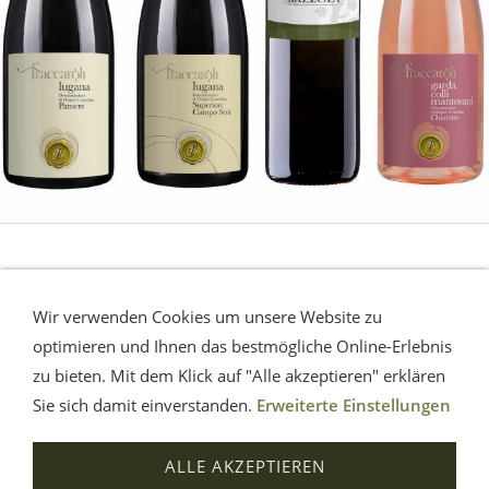
LUGANA - Gardasee
Wir verwenden Cookies um unsere Website zu
Die sommerliche Erfrischung vom Gardasee.
Eine
optimieren und Ihnen das bestmögliche Online-Erlebnis
Musterauswahl.
zu bieten. Mit dem Klick auf "Alle akzeptieren" erklären
Sie sich damit einverstanden.
Erweiterte Einstellungen
Impressum
AGB
Widerrufsrecht
Datenschutz
ALLE AKZEPTIEREN
Hilfe
Versand