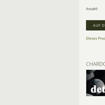
Anzahl:
AUF D
Dieses Pro
CHARDON