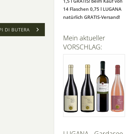
1,5 l GRATIS! beim Kauf von
14 Flaschen 0,75 l LUGANA
natürlich GRATIS-Versand!
I DI BUTERA
Mein aktueller
VORSCHLAG:
LUGANA - Gardasee