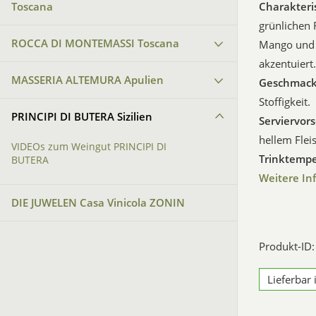
Toscana
Charakteri
grünlichen 
ROCCA DI MONTEMASSI Toscana
Mango und r
akzentuiert.
MASSERIA ALTEMURA Apulien
Geschmack
Stoffigkeit.
PRINCIPI DI BUTERA Sizilien
Serviervors
hellem Flei
VIDEOs zum Weingut PRINCIPI DI
Trinktempe
BUTERA
Weitere In
DIE JUWELEN Casa Vinicola ZONIN
Produkt-ID
Lieferbar