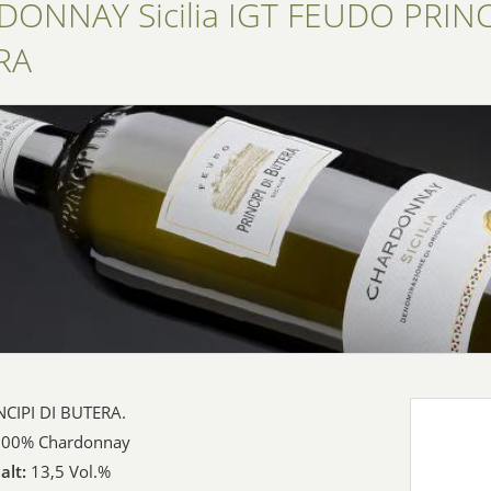
ONNAY Sicilia IGT FEUDO PRINC
RA
CIPI DI BUTERA.
00% Chardonnay
alt:
13,5 Vol.%