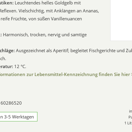
stiken:
Leuchtendes helles Goldgelb mit
Reflexen. Vielschichtig, mit Anklängen an Ananas,
eife Früchte, von süßen Vanillenuancen
:
Harmonisch, trocken, nervig und samtige
chläge:
Ausgezeichnet als Aperitif; begleitet Fischgerichte und Z
sch.
ratur:
12 °C.
formationen zur Lebensmittel-Kennzeichnung finden Sie hier 
: 60286520
i
 in 3-5 Werktagen
P
1 Li